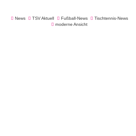
News
TSV Aktuell
Fußball-News
Tischtennis-News
moderne Ansicht
Vorschau für das Wochenende
Fußball-News
15. Oktober 2025
Viel los am Prozessionsweg
weiterlesen