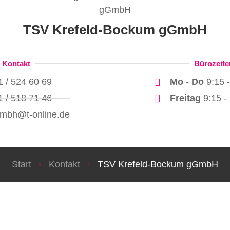
TSV Krefeld-Bockum gGmbH
Kontakt
Bürozeite
 / 524 60 69
Mo - Do
9:15 -
 / 518 71 46
Freitag
9:15 -
gmbh@t-online.de
Sie befinden sich hier:
Start
Kontakt
TSV Krefeld-Bockum gGmbH
Unsere Partner