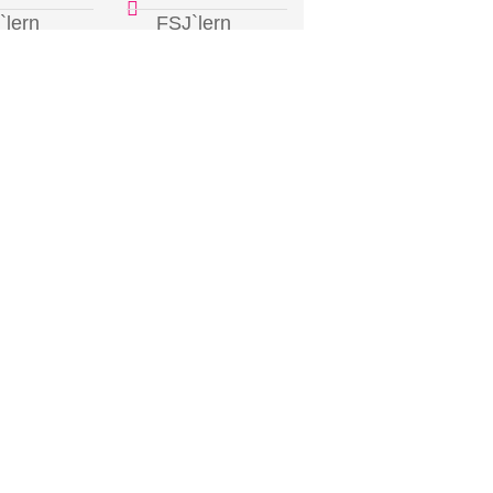
`lern
FSJ`lern
le
Halle
lbrüggenschule
Grotenburg-
Schule
 10 Jahre
6 - 10 Jahre