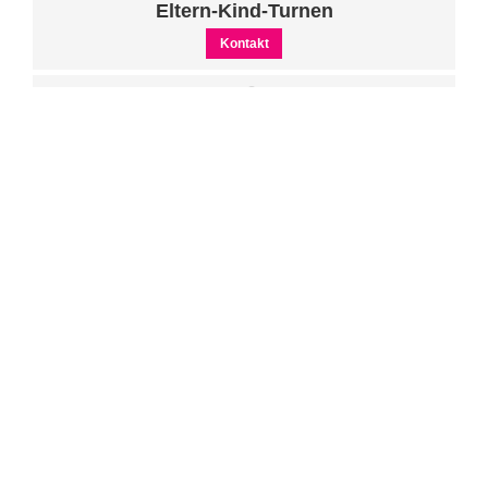
Eltern-Kind-Turnen
Kontakt
Volleyball
Kontakt
Skisport
Kontakt