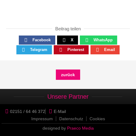
Beitrag teilen
Facebook
X
WhatsApp
Telegram
Pinterest
Email
zurück
Unsere Partner
02151 / 64 46 372
E-Mail
Impressum
Datenschutz
Cookies
designed by
Praeco Media