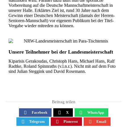
stattfinden wird. Parallel dazu läuft nun die sportliche
Vorbereitung auf die Deutsche Mannschaftmeisterschaft in
unserer Halle. Erklärtes Ziel ist, rund 30 Jahre nach dem
Gewinn einer Deutschen Meisterschaft (damals der Herren-
Senioren-Mannschaft) vor eigenem Publikum bei der Titel-
Vergabe wieder mitreden zu können.
Unsere Teilnehmer bei der Landesmeisterschaft
Kiparisis Gerakoudas, Christoph Hans, Michael Hans, Ralf
Radtke, Roland Spinnraths (v.l.n.r.). Nicht mit auf dem Foto
sind Julian Steggink und David Rosemann.
Eine starke Leistung zeigte Ralf Radtke (rechts). Gegen
Zweiter Platz im Doppel der WK 7: Christoph Hans
Nach starker Leistung Vize-Landesmeister in der WK 6:
Ebenfalls Silber gewonnen in der WK 8: Michael Hans
Über 100 Jahre Tischtennis-Erfahrung am Tisch: die
Stolzer Sieger und Landesmeister 2025 in der WK 9:
Vize-Landemeister in der WK 7: Christoph Hans (rechts)
(links) und Thomas Bröxkes vom RBS Solingen 1953 e.V.
starke Konkurrenz in der WK 10 holte er den dritten
Brüder Christoph und Michael Hans
Kiparisis Gerakoudas (links)
Tobias Stiefel (mitte)
(links)
(rechts)
Platz.
Beitrag teilen
Facebook
X
WhatsApp
Telegram
Pinterest
Email