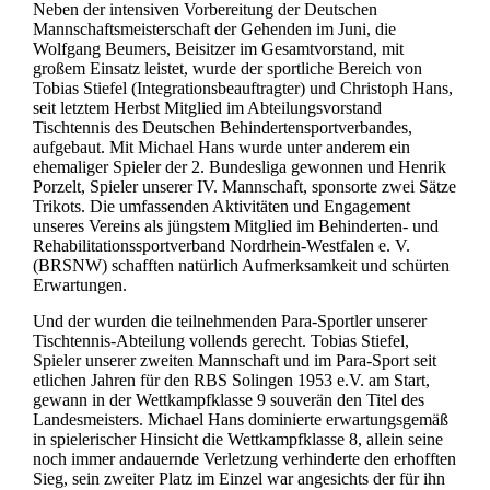
Neben der intensiven Vorbereitung der Deutschen
Mannschaftsmeisterschaft der Gehenden im Juni, die
Wolfgang Beumers, Beisitzer im Gesamtvorstand, mit
großem Einsatz leistet, wurde der sportliche Bereich von
Tobias Stiefel (Integrationsbeauftragter) und Christoph Hans,
seit letztem Herbst Mitglied im Abteilungsvorstand
Tischtennis des Deutschen Behindertensportverbandes,
aufgebaut. Mit Michael Hans wurde unter anderem ein
ehemaliger Spieler der 2. Bundesliga gewonnen und Henrik
Porzelt, Spieler unserer IV. Mannschaft, sponsorte zwei Sätze
Trikots. Die umfassenden Aktivitäten und Engagement
unseres Vereins als jüngstem Mitglied im Behinderten- und
Rehabilitationssportverband Nordrhein-Westfalen e. V.
(BRSNW) schafften natürlich Aufmerksamkeit und schürten
Erwartungen.
Und der wurden die teilnehmenden Para-Sportler unserer
Tischtennis-Abteilung vollends gerecht. Tobias Stiefel,
Spieler unserer zweiten Mannschaft und im Para-Sport seit
etlichen Jahren für den RBS Solingen 1953 e.V. am Start,
gewann in der Wettkampfklasse 9 souverän den Titel des
Landesmeisters. Michael Hans dominierte erwartungsgemäß
in spielerischer Hinsicht die Wettkampfklasse 8, allein seine
noch immer andauernde Verletzung verhinderte den erhofften
Sieg, sein zweiter Platz im Einzel war angesichts der für ihn