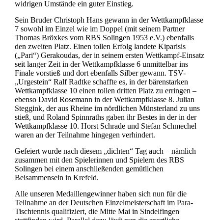
widrigen Umstände ein guter Einstieg.
Sein Bruder Christoph Hans gewann in der Wettkampfklasse
7 sowohl im Einzel wie im Doppel (mit seinem Partner
Thomas Bröxkes vom RBS Solingen 1953 e.V.) ebenfalls
den zweiten Platz. Einen tollen Erfolg landete Kiparisis
(„Pari“) Gerakoudas, der in seinem ersten Wettkampf-Einsatz
seit langer Zeit in der Wettkampfklasse 6 unmittelbar ins
Finale vorstieß und dort ebenfalls Silber gewann. TSV-
„Urgestein“ Ralf Radtke schaffte es, in der bärenstarken
Wettkampfklasse 10 einen tollen dritten Platz zu erringen –
ebenso David Rosemann in der Wettkampfklasse 8. Julian
Steggink, der aus Rheine im nördlichen Münsterland zu uns
stieß, und Roland Spinnraths gaben ihr Bestes in der in der
Wettkampfklasse 10. Horst Schrade und Stefan Schmechel
waren an der Teilnahme hingegen verhindert.
Gefeiert wurde nach diesem „dichten“ Tag auch – nämlich
zusammen mit den Spielerinnen und Spielern des RBS
Solingen bei einem anschließenden gemütlichen
Beisammensein in Krefeld.
Alle unseren Medaillengewinner haben sich nun für die
Teilnahme an der Deutschen Einzelmeisterschaft im Para-
Tischtennis qualifiziert, die Mitte Mai in Sindelfingen