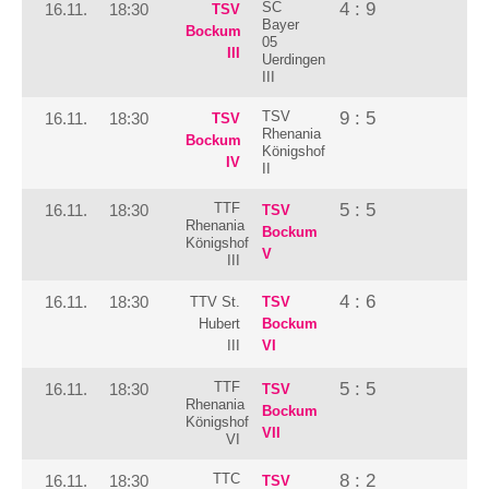
SC
4 : 9
16.11.
18:30
TSV
Bayer
Bockum
05
III
Uerdingen
III
TSV
9 : 5
16.11.
18:30
TSV
Rhenania
Bockum
Königshof
IV
II
TTF
5 : 5
16.11.
18:30
TSV
Rhenania
Bockum
Königshof
V
III
4 : 6
16.11.
18:30
TTV St.
TSV
Hubert
Bockum
III
VI
TTF
5 : 5
16.11.
18:30
TSV
Rhenania
Bockum
Königshof
VII
VI
TTC
8 : 2
16.11.
18:30
TSV