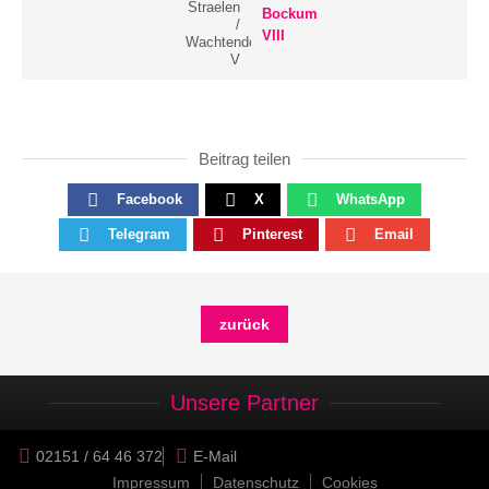
Straelen
Bockum
/
VIII
Wachtendonk
V
Beitrag teilen
Facebook
X
WhatsApp
Telegram
Pinterest
Email
zurück
Unsere Partner
02151 / 64 46 372
E-Mail
Impressum
Datenschutz
Cookies