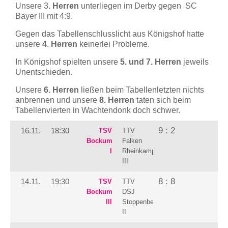
Unsere 3
. Herren
unterliegen im Derby gegen SC
Bayer III mit 4:9.
Gegen das Tabellenschlusslicht aus Königshof hatte
unsere
4
.
Herren
keinerlei Probleme.
In Königshof spielten unsere
5. und 7. Herren
jeweils
Unentschieden.
Unsere
6. Herren
ließen beim Tabellenletzten nichts
anbrennen und unsere
8. Herren
taten sich beim
Tabellenvierten in Wachtendonk doch schwer.
9 : 2
16.11.
18:30
TSV
TTV
Bockum
Falken
I
Rheinkamp
III
8 : 8
14.11.
19:30
TSV
TTV
Bockum
DSJ
III
Stoppenberg
II