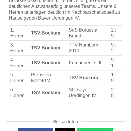
Bezirksklasse unsere 5. Herren. Hier gab es ein
deutlichen Auswärtserfolg unseres Teams. Unsere 6.
Herren unterlagen deutlich im Nachbarschaftsduell zu
Hause gegen Bayer Uerdingen IV.
1.
SuS Borussia
2 :
TSV Bockum
Herren
Brand
9
3.
TTV Hamborn
9 :
TSV Bockum
Herren
2010
2
4.
9 :
TSV Bockum
Kempener LC II
Herren
1
5.
Preussen
1 :
TSV Bockum
Herren
Krefeld V
9
6.
SC Bayer
2 :
TSV Bockum
Herren
Uerdingen IV
8
Beitrag teilen