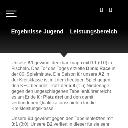
Ergebnisse Jugend – Leistungsbereich
Unsere
A1
gewinnt denkbar knapp mit
0:1
(0:0) in
Fischeln. Das Tor des Tages erzielte
Dimic Race
in
der 80. Spielminute. Die Saison für unsere
A2
in
der Kreisklasse ist mit dem heutigen Spiel gegen
den KFC beendet. Trotz der
5:8
(1:6) Niederlage
gegen den ungeschlagenen Tabellenführer reicht
es am Ende für
Platz drei
und den damit
verbundenen Qualifikationsspielen für die
Kreisleistungsklasse.
Unsere
B1
gewinnt gegen den Tabellenletzten mit
3:1
(3:0). Unsere
B2
verliert in dieser für sie sehr